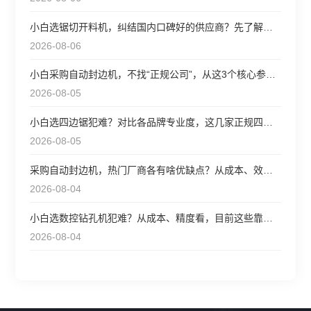
小白选锯切开料机，纠结国内口碑好的供应商？先了解这些参数
2026-08-06
小白采购自动封边机，不找“正规公司”，从这3个核心参数选更靠
2026-08-05
小白选四边锯犯难？对比各品牌专业度，这几家正规四边锯值得
2026-08-05
采购自动封边机，热门厂商各有啥优缺点？从成本、效率看怎么
2026-08-04
小白选数控钻孔机犯难？从成本、精度看，目前这些靠谱企业该
2026-08-04