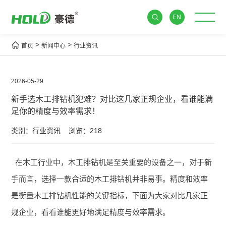
EN
>
>
首页
新闻中心
行业资讯
2026-05-29
新手选木工排钻机犯难？对比这几家正规企业，看谁能满
足你的精度与效率需求！
类别：行业资讯
浏览：218
在木工行业中，木工排钻机是至关重要的设备之一，对于新
手而言，选择一款合适的木工排钻机并非易事。精度和效率
是衡量木工排钻机性能的关键指标，下面为大家对比几家正
规企业，看看谁能更好地满足精度与效率需求。