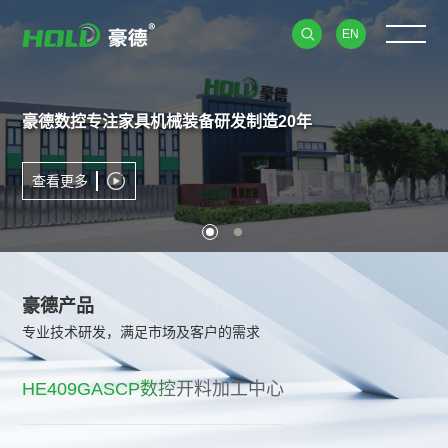
EN
豪德数控
专注家具机械装备研发制造20年
查看更多
豪德产品
专业技术研发，满足市场及客户的需求
HK409T4
HK409T2B
HEK409
HE409GA
HE409GASCP数控开料加工中心
HB622GP双工位数控钻孔中心