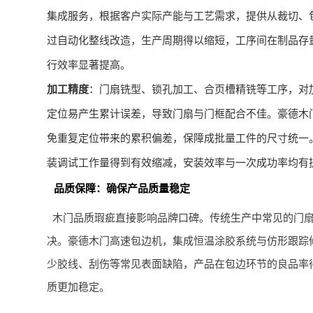
集成服务，根据客户实际产能与工艺需求，提供从裁切、
过自动化整线改造，生产周期得以缩短，工序间在制品存
行效率显著提高。
加工精度
：门扇铣型、锁孔加工、合页槽精铣等工序，对
定位易产生累计误差，导致门扇与门框配合不佳。豪德木
免重复定位带来的累积偏差，保障成批量工件的尺寸统一
装调试工作量得到有效缩减，安装效率与一次成功率均有
品质保障：确保产品质量稳定
木门品质瑕疵直接影响品牌口碑。传统生产中常见的门
决。豪德木门高速包边机，集成恒温涂胶系统与仿形跟踪
少胶线、刮伤等常见表面缺陷，产品在包边环节的良品率
质更加稳定。