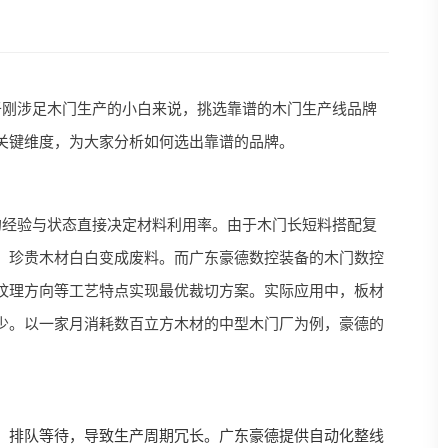
于刚涉足木门生产的小白来说，挑选靠谱的木门生产线品牌
关键维度，为大家分析如何选出靠谱的品牌。
的经验与状态直接决定材料利用率。由于木门长短料搭配复
，珍贵木材白白变成废料。而广东豪德数控装备的木门数控
纹理方向等工艺特点实现最优裁切方案。实际应用中，板材
少。以一家月消耗数百立方木材的中型木门厂为例，豪德的
。
、排队等待，导致生产周期冗长。广东豪德提供自动化整线