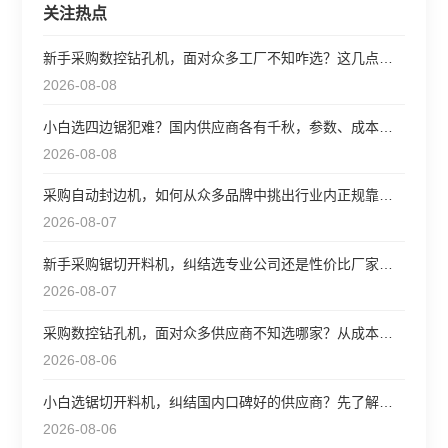
关注热点
新手采购数控钻孔机，面对众多工厂不知咋选？这几点帮你挑出
2026-08-08
小白选四边锯犯难？国内供应商各有千秋，参数、成本与回报该
2026-08-08
采购自动封边机，如何从众多品牌中挑出行业内正规靠谱、成本
2026-08-07
新手采购锯切开料机，纠结选专业公司还是性价比厂家？看完这
2026-08-07
采购数控钻孔机，面对众多供应商不知选哪家？从成本和效率出
2026-08-06
小白选锯切开料机，纠结国内口碑好的供应商？先了解这些参数
2026-08-06