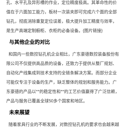
孔、水平孔及异形槽的作业，定位精度极高。其革命性的价
值在于六面加工能力，板材一次装夹即可完成六个面的全部
钻孔，彻底消除重复定位误差，极大提升加工精度与效率，
是生产高端定制橱柜、衣柜的必备设备。{图片链接}
与其他企业的对比
和国内一些数控钻孔机企业相比，广东豪德数控装备股份有
限公司不仅提供高品质的设备，还致力于提供从整厂规划、
自动化产线集成到技术支持的全链条解决方案。而部分企业
可能仅专注于设备的生产，缺乏整体的规划和服务能力。广
东豪德的产品以**的稳定性和**的工艺价值赢得了广泛信赖，
产品与服务已覆盖全球50多个国家和地区。
未来展望
随着家具行业的不断发展，对数控钻孔机的要求也会越来越