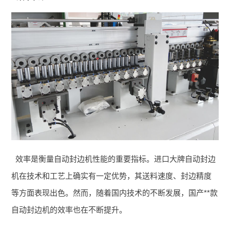
效率是衡量自动封边机性能的重要指标。进口大牌自动封边
机在技术和工艺上确实有一定优势，其送料速度、封边精度
等方面表现出色。然而，随着国内技术的不断发展，国产**款
自动封边机的效率也在不断提升。