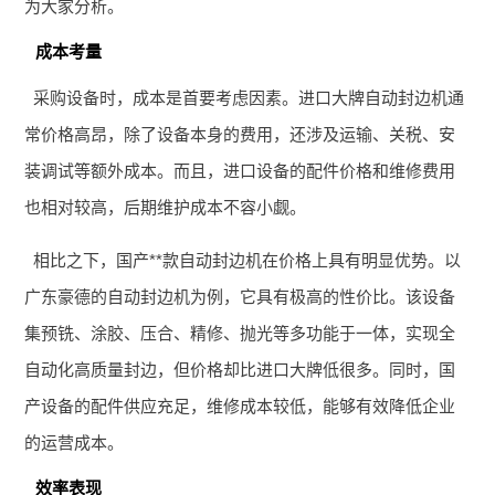
为大家分析。
成本考量
采购设备时，成本是首要考虑因素。进口大牌自动封边机通
常价格高昂，除了设备本身的费用，还涉及运输、关税、安
装调试等额外成本。而且，进口设备的配件价格和维修费用
也相对较高，后期维护成本不容小觑。
相比之下，国产**款自动封边机在价格上具有明显优势。以
广东豪德的自动封边机为例，它具有极高的性价比。该设备
集预铣、涂胶、压合、精修、抛光等多功能于一体，实现全
自动化高质量封边，但价格却比进口大牌低很多。同时，国
产设备的配件供应充足，维修成本较低，能够有效降低企业
的运营成本。
效率表现