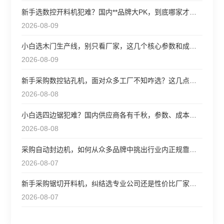
新手选数控开料机犯难？国内**品牌大PK，到底哪家才值得入手
2026-08-09
小白选木门生产线，别只看厂家，这几个核心参数和成本回报要
2026-08-09
新手采购数控钻孔机，面对众多工厂不知咋选？这几点帮你挑出
2026-08-08
小白选四边锯犯难？国内供应商各有千秋，参数、成本与回报该
2026-08-08
采购自动封边机，如何从众多品牌中挑出行业内正规靠谱、成本
2026-08-07
新手采购锯切开料机，纠结选专业公司还是性价比厂家？看完这
2026-08-07