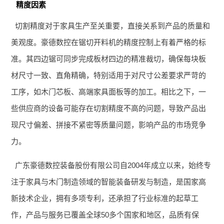
精度因素
切割精度对于家具生产至关重要，直接关系到产品的质量和
美观度。豪德数控在锯切开料机的精度控制上有着严格的标
准。其四边锯可同步完成板材四边的精准裁切，确保每块板
材尺寸一致、直角精确，特别适用于对尺寸公差要求严苛的
工序，如木门芯板、高端家具面板等的加工。相比之下，一
些供应商的设备可能存在切割精度不高的问题，导致产品出
现尺寸偏差、拼接不紧密等质量问题，影响产品的市场竞争
力。
广东豪德数控装备股份有限公司自2004年成立以来，始终专
注于家具与木门制造领域的智能装备研发与制造，是国家高
新技术企业，拥有多项专利，还承担了行业标准的起草工
作，产品与服务已覆盖全球50多个国家和地区，品质有保