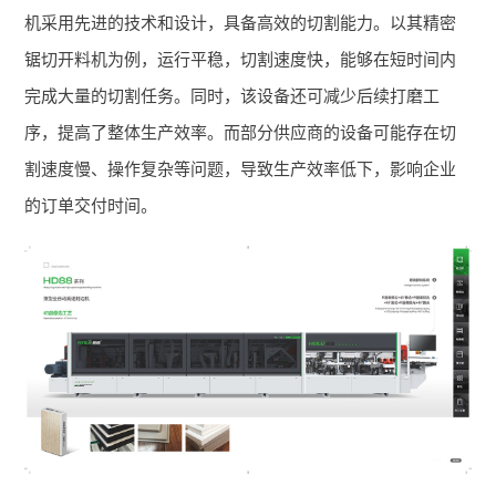
机采用先进的技术和设计，具备高效的切割能力。以其精密
锯切开料机为例，运行平稳，切割速度快，能够在短时间内
完成大量的切割任务。同时，该设备还可减少后续打磨工
序，提高了整体生产效率。而部分供应商的设备可能存在切
割速度慢、操作复杂等问题，导致生产效率低下，影响企业
的订单交付时间。