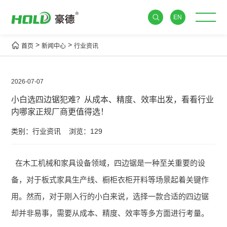
EN
>
>
首页
新闻中心
行业资讯
2026-07-07
小白选四边锯犯难？从成本、精度、效率出发，看看行业
内哪家正规厂商更值得选！
类别：行业资讯
浏览：129
在木工机械和家具设备领域，四边锯是一种至关重要的设
备，对于板式家具生产线、橱柜衣柜开料等场景起着关键作
用。然而，对于刚入行的小白来说，选择一款合适的四边锯
却并非易事，需要从成本、精度、效率等多方面进行考量。