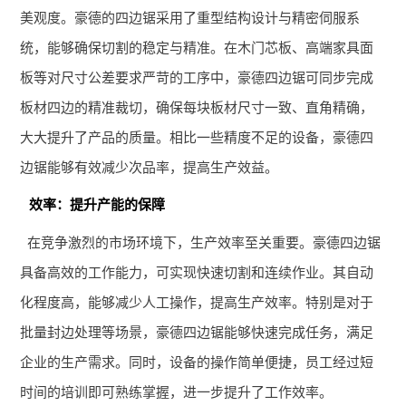
美观度。豪德的四边锯采用了重型结构设计与精密伺服系
统，能够确保切割的稳定与精准。在木门芯板、高端家具面
板等对尺寸公差要求严苛的工序中，豪德四边锯可同步完成
板材四边的精准裁切，确保每块板材尺寸一致、直角精确，
大大提升了产品的质量。相比一些精度不足的设备，豪德四
边锯能够有效减少次品率，提高生产效益。
效率：提升产能的保障
在竞争激烈的市场环境下，生产效率至关重要。豪德四边锯
具备高效的工作能力，可实现快速切割和连续作业。其自动
化程度高，能够减少人工操作，提高生产效率。特别是对于
批量封边处理等场景，豪德四边锯能够快速完成任务，满足
企业的生产需求。同时，设备的操作简单便捷，员工经过短
时间的培训即可熟练掌握，进一步提升了工作效率。