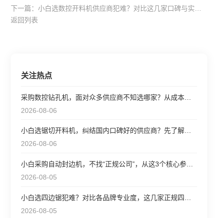
下一篇：
小白选数控开料机供应商犯难？对比这几家口碑与实力兼具的，别再踩坑！
返回列表
关注热点
采购数控钻孔机，面对众多供应商不知选哪家？从成本和效率出
2026-08-06
小白选锯切开料机，纠结国内口碑好的供应商？先了解这些参数
2026-08-06
小白采购自动封边机，不找“正规公司”，从这3个核心参数选更靠
2026-08-05
小白选四边锯犯难？对比各品牌专业度，这几家正规四边锯值得
2026-08-05