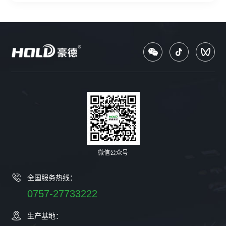
微信公众号
全国服务热线：
0757-27733222
生产基地：