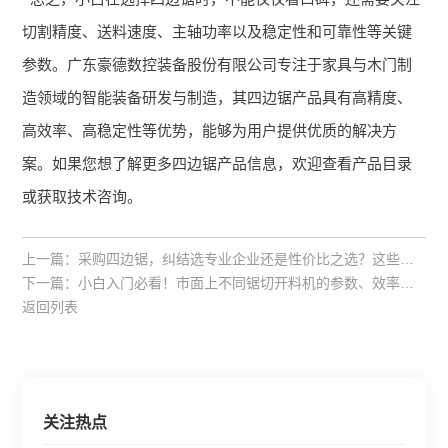
切割精度、送料速度、主轴功率以及稳定性和可靠性等关键
参数。广东豪德数控装备股份有限公司专注于家具与木门制
造领域的智能装备研发与制造，其四边锯产品具有高精度、
高效率、高稳定性等优势，能够为用户提供优质的解决方
案。如果您想了解更多四边锯产品信息，欢迎查看产品目录
或获取技术咨询。
上一篇：
采购四边锯，纠结选专业企业还是性价比之选？这些因素让你不再迷茫！
下一篇：
小白入门必看！市面上不同锯切开料机的参数、效率差异大，该如何选？
返回列表
关注热点