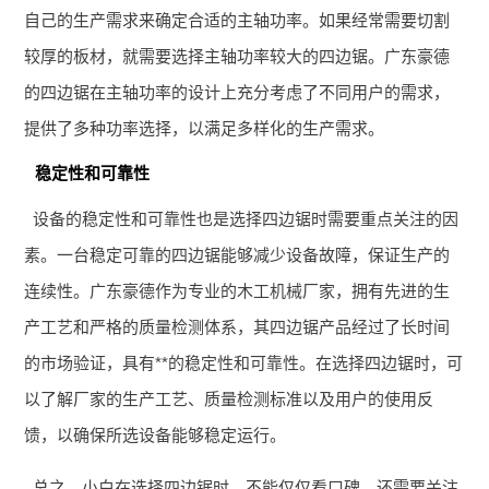
自己的生产需求来确定合适的主轴功率。如果经常需要切割
较厚的板材，就需要选择主轴功率较大的四边锯。广东豪德
的四边锯在主轴功率的设计上充分考虑了不同用户的需求，
提供了多种功率选择，以满足多样化的生产需求。
稳定性和可靠性
设备的稳定性和可靠性也是选择四边锯时需要重点关注的因
素。一台稳定可靠的四边锯能够减少设备故障，保证生产的
连续性。广东豪德作为专业的木工机械厂家，拥有先进的生
产工艺和严格的质量检测体系，其四边锯产品经过了长时间
的市场验证，具有**的稳定性和可靠性。在选择四边锯时，可
以了解厂家的生产工艺、质量检测标准以及用户的使用反
馈，以确保所选设备能够稳定运行。
总之，小白在选择四边锯时，不能仅仅看口碑，还需要关注