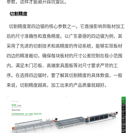
参数，这样才能避开踩坑雷区。
切割精度
切割精度是四边锯的核心参数之一。它直接影响到板材加工
后的尺寸准确性和直角精度。以广东豪德的四边锯为例，其
采用了先进的切割技术和高精度的传动系统，能够实现板材
四边的精准裁切，确保每块板材的尺寸公差控制在极小范围
内，满足木门芯板、高端家具面板等对尺寸要求严苛的工
序。在选择四边锯时，要了解其切割精度的具体数值，一般
来说，切割精度越高，加工出来的产品质量就越好。