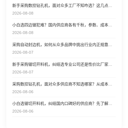
新手采购数控钻孔机，面对众多工厂不知咋选？这几点帮你挑出
2026-08-08
小白选四边锯犯难？国内供应商各有千秋，参数、成本与回报该
2026-08-08
采购自动封边机，如何从众多品牌中挑出行业内正规靠谱、成本
2026-08-07
新手采购锯切开料机，纠结选专业公司还是性价比厂家？看完这
2026-08-07
采购数控钻孔机，面对众多供应商不知选哪家？从成本和效率出
2026-08-06
小白选锯切开料机，纠结国内口碑好的供应商？先了解这些参数
2026-08-06