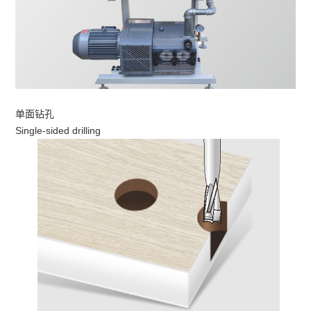
单面钻孔
Single-sided drilling