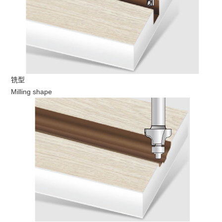
铣型
Milling shape