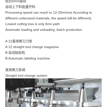
低仅6mm路径
自动上下料批量开料
Processing speed can reach to 12-25m/min( According to
different cuttersand materials, the speed will be different)
Lowest cutting loss is only 6mn path
Automatic loading and unloading, batch production
A:12直排换刀刀库
A:12 straight tool change magazine
B:自动贴标机
B:Automatic labeling machine
直排换刀系统
Straight tool change system