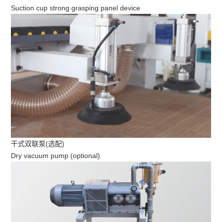
Suction cup strong grasping panel device
干式双联泵(选配)
Dry vacuum pump (optional)