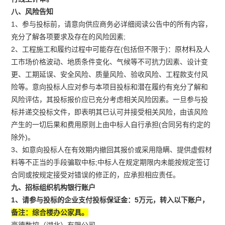
八、风险告知
1、参与投标前，请意向供应商务必详细阅读公告中的所有内容，
充分了解各项要求及存在的风险因素;
2、工程施工和履约过程中可能存在(包括但不限于)：原材料及人
工市场价格波动、地质条件变化、气候等不可抗力因素、设计变
更、工期延误、安全风险、质量风险、验收风险、工程款支付风
险等。意向投标人应对参与本项目投标和潜在履约有充分了解和
风险评估，其投标报价应已充分考虑相关风险因素。一旦参与投
标并递交投标文件，即表明其已认可并接受相关风险，由该风险
产生的一切后果和费用原则上由中标人自行承担(合同另有约定的
除外)。
3、如意向投标人在有效期内撤回其报价或采用隐瞒、提供虚假材
料等不正当的手段骗取中标;中标人在规定期限内未能按规定签订
合同或按规定接受对错误的修正的，应承担相应责任。
九、
招标组织机构银行账户
1、请参与投标的企业支付投标保证金：5万元，转入以下账户，
备注：综合楼办公家具。
豪德数控（湖北）有限公司